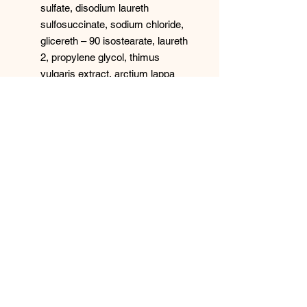
sulfate, disodium laureth
sulfosuccinate, sodium chloride,
glicereth – 90 isostearate, laureth
2, propylene glycol, thimus
vulgaris extract, arctium lappa
extract, thymus vulgaris essential
oil, piroctone olamine,
polyquaternium - 4,
polyquaternium - 10, citric acid,
glycol distearate, sodium styrene
acrilates, divinilbenzene
copolymer, ammonium nonoxynol
- 4 sulfate, undecylenic acid, peg
75 lanolin, benzyl alcohol, parfum,
c.i.42080, c.i.19140.
ml 250