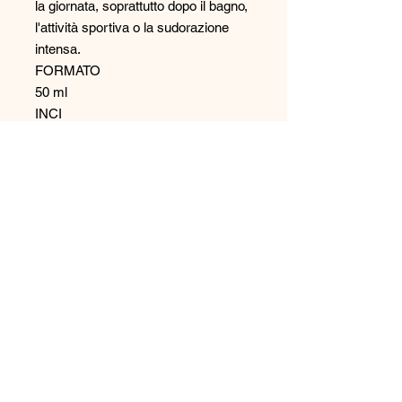
la giornata, soprattutto dopo il bagno,
l'attività sportiva o la sudorazione
intensa.
FORMATO
50 ml
INCI
Aqua (Water), Zinc Oxide, Ethylhexyl
Stearate, Bis-Ethylhexyloxyphenol
Methoxyphenyl Triazine, Ethylhexyl
Salicylate, Ethylhexyl Triazone,
Cetearyl Alcohol, Ceteareth-20,
Glyceryl Stearate, Isopropyl
Myristate, Isopropyl Palmitate,
Glycerin, Butyl
Methoxydibenzoylmethane, Aloe
Barbadensis Leaf Extract, Propylene
Glycol, Dimethicone, Retinyl Ethyl
Linoleate, Sodium PCA, Hydrolyzed
Collagen, Panthenol, Lactic Acid,