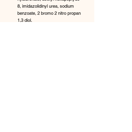
8, imidazolidinyl urea, sodium
benzoate, 2 bromo 2 nitro propan
1,3 diol.
Social
Informative
Termini e condizioni
Informativa sulla privacy
Informativa sui rimborsi
Iscriviti alla mailing list