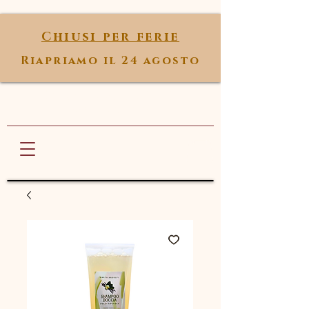
Chiusi per ferie
Riapriamo il 24 agosto
Marta Andolfi
ANTI AGE SPA