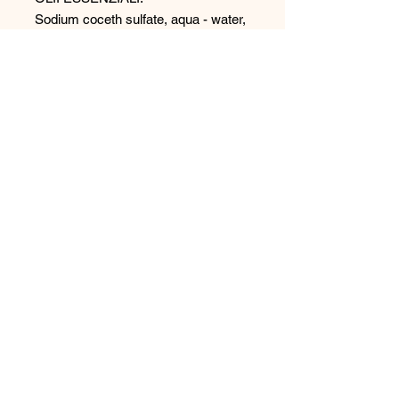
Sodium coceth sulfate, aqua - water,
disodium luryl sulfosuccinate,
glicereth – 90 isostearate, laureth 2,
peg 75 lanolin, parfum, eucalyptol,
menthol, camphor, melaleuca
viridiflora essential oil, pinus
sylvestris, mentha piperita,
melaleuca alternifolia (tea tree)
essential oil, benzalkonium chloride,
polyquaternium - 4, polyquaternium-
250ml
Social
Informative