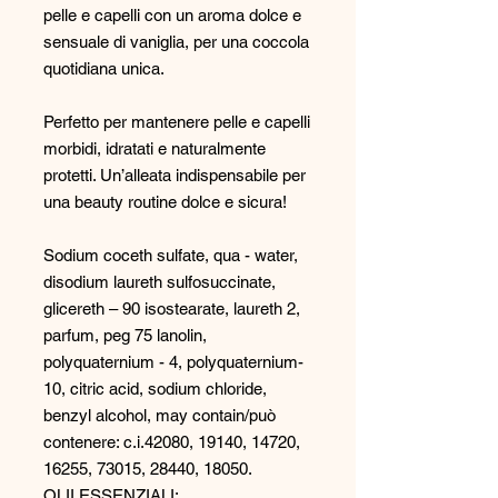
pelle e capelli con un aroma dolce e
sensuale di vaniglia, per una coccola
quotidiana unica.
Perfetto per mantenere pelle e capelli
morbidi, idratati e naturalmente
protetti. Un’alleata indispensabile per
una beauty routine dolce e sicura!
Sodium coceth sulfate, qua - water,
disodium laureth sulfosuccinate,
glicereth – 90 isostearate, laureth 2,
parfum, peg 75 lanolin,
polyquaternium - 4, polyquaternium-
10, citric acid, sodium chloride,
benzyl alcohol, may contain/può
contenere: c.i.42080, 19140, 14720,
16255, 73015, 28440, 18050.
OLII ESSENZIALI: