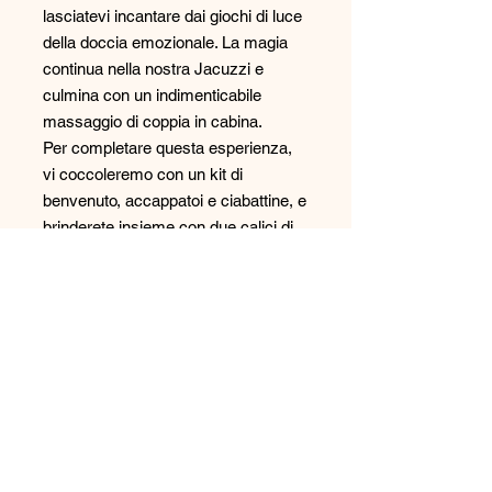
lasciatevi incantare dai giochi di luce
della doccia emozionale. La magia
continua nella nostra Jacuzzi e
culmina con un indimenticabile
massaggio di coppia in cabina.
Per completare questa esperienza,
vi coccoleremo con un kit di
benvenuto, accappatoi e ciabattine, e
brinderete insieme con due calici di
spumante per celebrare il vostro
amore. Due ore di puro benessere
per riscoprire il piacere di stare
insieme."
2 h
Social