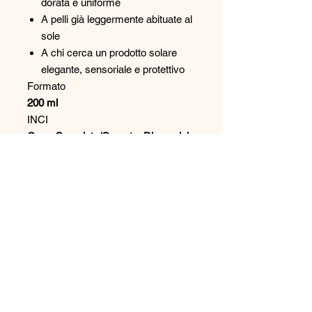
dorata e uniforme
A pelli già leggermente abituate al
sole
A chi cerca un prodotto solare
elegante, sensoriale e protettivo
Formato
200 ml
INCI
Coco-Caprylate/Caprate, Dicaprylyl
Carbonate, Diethylamino
Hydroxybenzoyl Hexyl Benzoate,
Bis-Ethylhexyloxyphenol
Methoxyphenyl Triazine, Parfum,
Tocopherol.
Plus prodotto
SPF 30
UVA / UVB
Idroresistente
Coral Safe