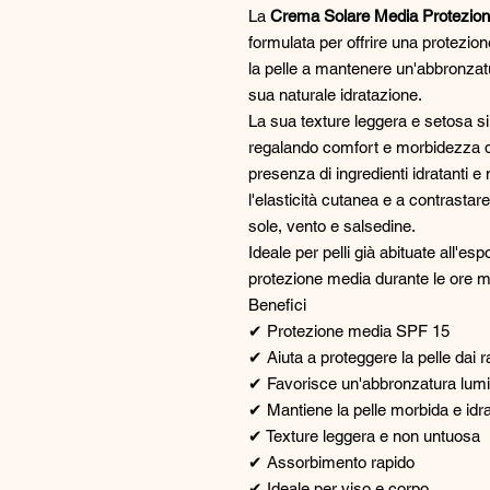
La
Crema Solare Media Protezion
formulata per offrire una protezio
la pelle a mantenere un'abbronzatu
sua naturale idratazione.
La sua texture leggera e setosa 
regalando comfort e morbidezza du
presenza di ingredienti idratanti e 
l'elasticità cutanea e a contrast
sole, vento e salsedine.
Ideale per pelli già abituate all'e
protezione media durante le ore m
Benefici
✔ Protezione media SPF 15
✔ Aiuta a proteggere la pelle dai
✔ Favorisce un'abbronzatura lum
✔ Mantiene la pelle morbida e idra
✔ Texture leggera e non untuosa
✔ Assorbimento rapido
✔ Ideale per viso e corpo