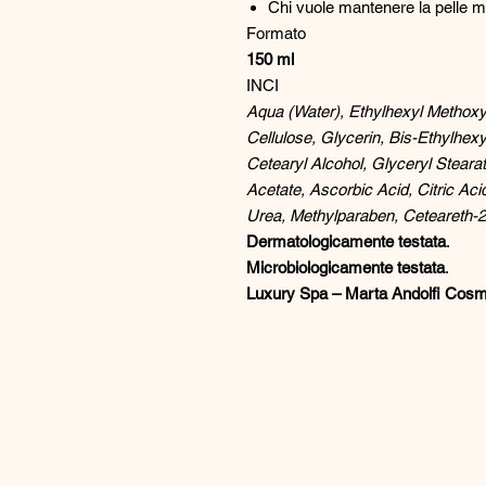
Chi vuole mantenere la pelle m
Formato
150 ml
INCI
Aqua (Water), Ethylhexyl Methox
Cellulose, Glycerin, Bis-Ethylhex
Cetearyl Alcohol, Glyceryl Steara
Acetate, Ascorbic Acid, Citric Ac
Urea, Methylparaben, Ceteareth-2
Dermatologicamente testata
.
Microbiologicamente testata
.
Luxury Spa – Marta Andolfi Cosm