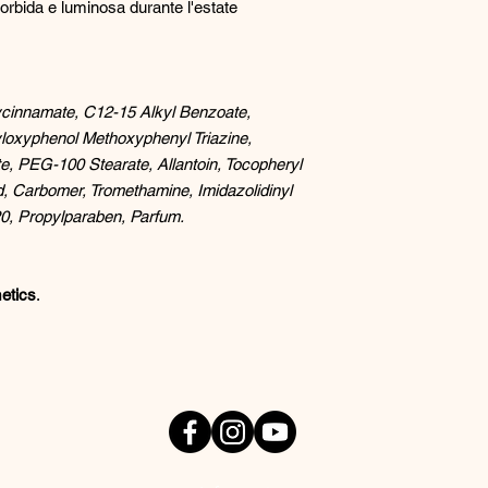
orbida e luminosa durante l'estate
ycinnamate, C12-15 Alkyl Benzoate,
yloxyphenol Methoxyphenyl Triazine,
te, PEG-100 Stearate, Allantoin, Tocopheryl
id, Carbomer, Tromethamine, Imidazolidinyl
0, Propylparaben, Parfum.
etics
.
Social