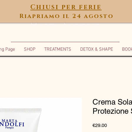
Chiusi per ferie
Riapriamo il 24 agosto
Marta Andolfi
ANTI AGE SPA
ng Page
SHOP
TREATMENTS
DETOX & SHAPE
BOO
Crema Sola
Protezione
Price
€29.00