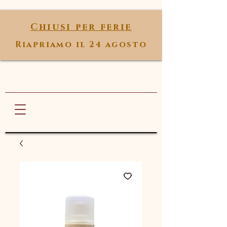
Chiusi per ferie
Riapriamo il 24 agosto
Marta Andolfi
ANTI AGE SPA