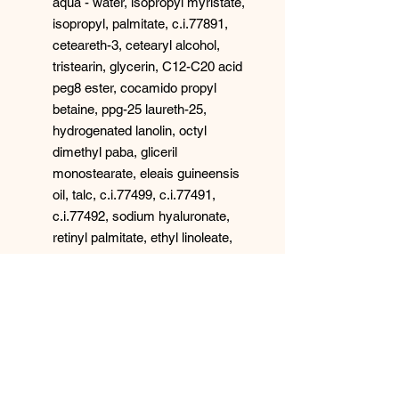
aqua - water, isopropyl myristate,
isopropyl, palmitate, c.i.77891,
ceteareth-3, cetearyl alcohol,
tristearin, glycerin, C12-C20 acid
peg8 ester, cocamido propyl
betaine, ppg-25 laureth-25,
hydrogenated lanolin, octyl
dimethyl paba, gliceril
monostearate, eleais guineensis
oil, talc, c.i.77499, c.i.77491,
c.i.77492, sodium hyaluronate,
retinyl palmitate, ethyl linoleate,
allantoin, sodium benzoate,
sodium dehydroacetate, benzyl
alcohol, parfum, citric acid,
propylene glycol, ethylhexyl
stearate, dimethicone, prunus
armeniaca extract.
50ml