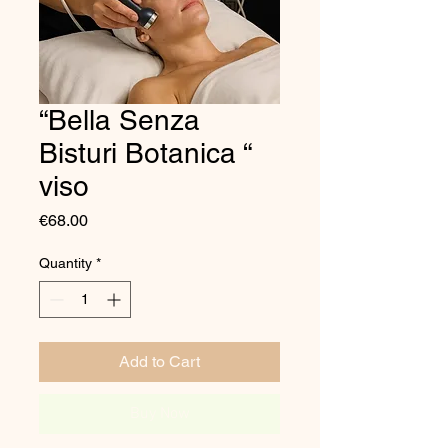
“Bella Senza
Bisturi Botanica “
viso
Price
€68.00
Quantity
*
Add to Cart
Buy Now